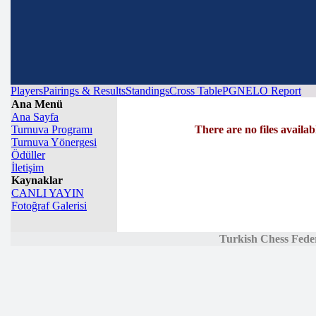
Players
Pairings & Results
Standings
Cross Table
PGN
ELO Report
Ana Menü
Ana Sayfa
Turnuva Programı
There are no files availab
Turnuva Yönergesi
Ödüller
İletişim
Kaynaklar
CANLI YAYIN
Fotoğraf Galerisi
Turkish Chess Fede